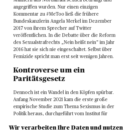
Männern aus Nordafrika sexuell bedrängt und
angegriffen wurden. Nur einen einzigen
Kommentar zu #MeToo ließ die frühere
Bundeskanzlerin Angela Merkel im Dezember
2017 von ihrem Sprecher auf Twitter
veröffentlichen. In die Debatte über die Reform
des Sexualstrafrechts „Nein heißt nein” im Jahr
2016 hat sie sich nie eingeschaltet. Selbst über
Femizide spricht man erst seit wenigen Jahren.
Kontroverse um ein 
Paritätsgesetz 
Dennoch ist ein Wandel in den Köpfen spürbar.
Anfang November 2021 kam die erste große
empirische Studie zum Thema Sexismus in der
Politik heraus, durchgeführt vom Institut für
Demoskopie Allensbach im Auftrag der
Wir verarbeiten Ihre Daten und nutzen
Europäischen Akademie für Frauen in Politik und