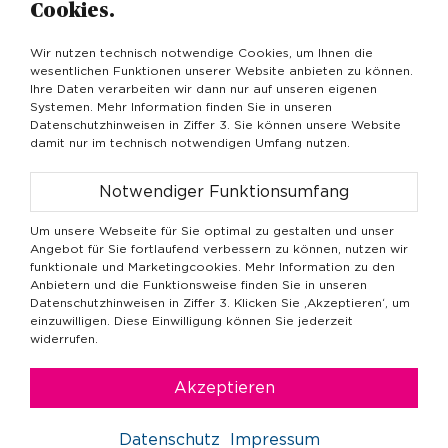
Cookies.
Wirtschaft (EAF). Darin klagen die befragten
Politikerinnen in Deutschland zu 40 Prozent – im
Wir nutzen technisch notwendige Cookies, um Ihnen die
Alter unter 45 Jahren sogar zu 60 Prozent – über
wesentlichen Funktionen unserer Website anbieten zu können.
sexuelle Belästigung im Alltag. Das ist mit einer
Ihre Daten verarbeiten wir dann nur auf unseren eigenen
unzureichenden Repräsentation von Frauen in
Systemen. Mehr Information finden Sie in unseren
Datenschutzhinweisen in Ziffer 3. Sie können unsere Website
politischen Ämtern schwer zu bekämpfen. Der
damit nur im technisch notwendigen Umfang nutzen.
Frauenanteil im neuen Bundestag hat sich zwar
mit 34,7 Prozent etwas erhöht, von einer Parität
Notwendiger Funktionsumfang
ist man aber noch weit entfernt. Auf der
kommunalen Ebene sieht es mit nur 15 Prozent
Um unsere Webseite für Sie optimal zu gestalten und unser
Angebot für Sie fortlaufend verbessern zu können, nutzen wir
Frauen noch düsterer aus. Daher werden
funktionale und Marketingcookies. Mehr Information zu den
Forderungen für ein Paritätsgesetz wieder laut,
Anbietern und die Funktionsweise finden Sie in unseren
ein bis heute sehr kontroverses Thema.
Datenschutzhinweisen in Ziffer 3. Klicken Sie ‚Akzeptieren‘, um
einzuwilligen. Diese Einwilligung können Sie jederzeit
widerrufen.
Die Kontroverse verläuft in beiden
Ländern über Frauenquoten ähnlich,
Akzeptieren
aber die Argumente unterscheiden sich
Datenschutz
Impressum
deutlich.