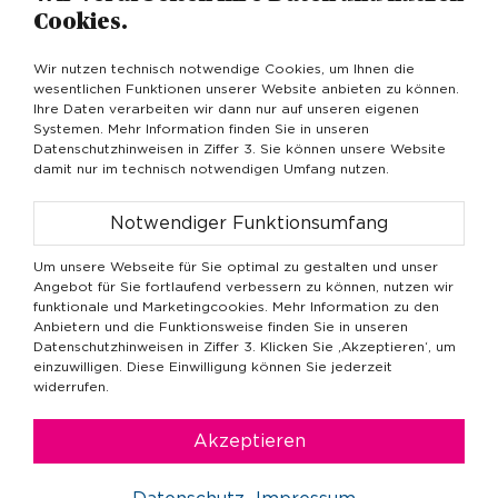
Cookies.
maschine wird die Opposition nicht
schonen.
Wir nutzen technisch notwendige Cookies, um Ihnen die
wesentlichen Funktionen unserer Website anbieten zu können.
Ihre Daten verarbeiten wir dann nur auf unseren eigenen
Systemen. Mehr Information finden Sie in unseren
Datenschutzhinweisen in Ziffer 3. Sie können unsere Website
Ein weiterer Unterschied zwischen dem Bündnis
damit nur im technisch notwendigen Umfang nutzen.
und seinem Kandidaten besteht darin, dass eine
beträchtliche Anzahl Oppositionspolitiker mehr
Notwendiger Funktionsumfang
oder weniger liberale Ansichten zu sozialen und
Um unsere Webseite für Sie optimal zu gestalten und unser
kulturellen Fragen vertritt (mit Ausnahme der
Angebot für Sie fortlaufend verbessern zu können, nutzen wir
Politiker des rechten Flügels), während Péter
funktionale und Marketingcookies. Mehr Information zu den
Anbietern und die Funktionsweise finden Sie in unseren
Márki-Zay konservativ ist. Er bekennt sich häufig
Datenschutzhinweisen in Ziffer 3. Klicken Sie ‚Akzeptieren‘, um
zu seinen religiösen Überzeugungen und geht
einzuwilligen. Diese Einwilligung können Sie jederzeit
regelmäßig in die Kirche. Seine Haltung
widerrufen.
gegenüber LGBTQ-Gruppen ist traditionell
geprägt und bestenfalls uneindeutig. Einerseits
Akzeptieren
greift er die Fidesz-Partei immer wieder auch
deshalb an, weil sie die meisten schwulen