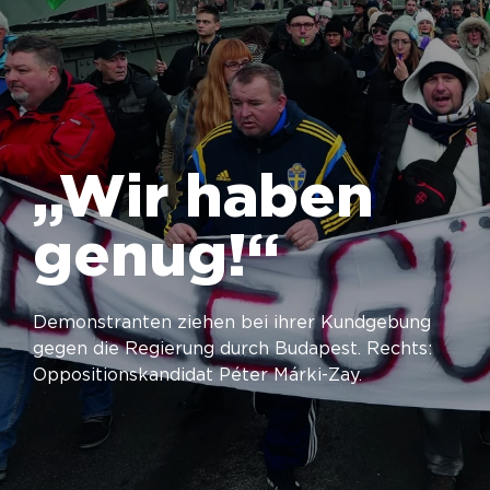
„Wir haben
genug!“
Demonstranten ziehen bei ihrer Kundgebung
gegen die Regierung durch Budapest. Rechts:
Oppositionskandidat Péter Márki-Zay.