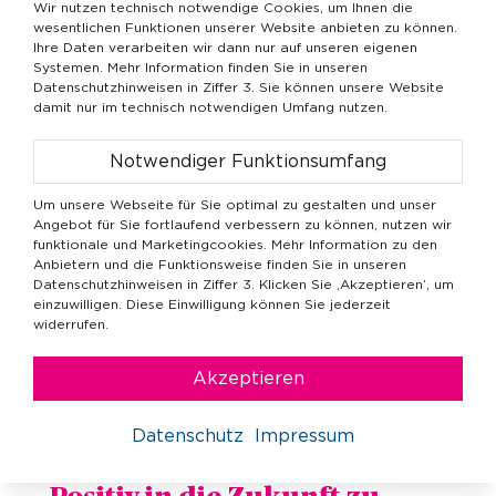
„Reise“ auch antreten, selbst
Wir nutzen technisch notwendige Cookies, um Ihnen die
wesentlichen Funktionen unserer Website anbieten zu können.
wenn sie schon einen Beruf
Ihre Daten verarbeiten wir dann nur auf unseren eigenen
haben?
Systemen. Mehr Information finden Sie in unseren
Datenschutzhinweisen in Ziffer 3. Sie können unsere Website
damit nur im technisch notwendigen Umfang nutzen.
Selbstverständlich. Eine Frage, die viele
Menschen umtreibt, ist ja: Warum bin ich
Notwendiger Funktionsumfang
eigentlich hier? Da hilft es, sich einmal zu fragen,
Um unsere Webseite für Sie optimal zu gestalten und unser
was die Welt braucht. Was kann ich mit meinem
Angebot für Sie fortlaufend verbessern zu können, nutzen wir
Berufsfeld oder meinem Ehrenamt dazu
funktionale und Marketingcookies. Mehr Information zu den
beitragen? Die Übung dazu heißt: aus der Zukunft
Anbietern und die Funktionsweise finden Sie in unseren
Datenschutzhinweisen in Ziffer 3. Klicken Sie ‚Akzeptieren‘, um
heraus ins Heute denken. Erschaffen Sie eine
einzuwilligen. Diese Einwilligung können Sie jederzeit
Vision, wie Sie sich die Welt von morgen
widerrufen.
vorstellen. Dann gehen Sie rückwärts: Welche
Mission müsste gestartet, welche Organisation
Akzeptieren
gegründet werden, damit wir da hinkommen?
Und womit könnten Sie heute beginnen?
Datenschutz
Impressum