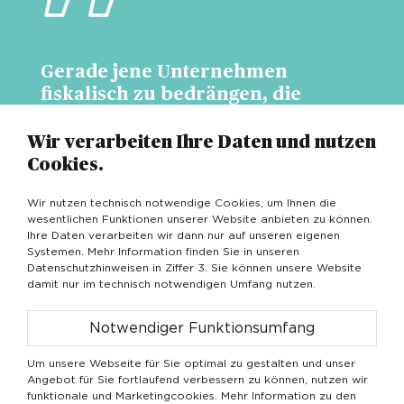
Gerade jene Unternehmen
fiskalisch zu bedrängen, die
helfen können, eine schwere
Krise zu bestehen, wäre wenig
Wir verarbeiten Ihre Daten und nutzen
klug.
Cookies.
Wir nutzen technisch notwendige Cookies, um Ihnen die
wesentlichen Funktionen unserer Website anbieten zu können.
Ihre Daten verarbeiten wir dann nur auf unseren eigenen
Systemen. Mehr Information finden Sie in unseren
Mario Draghi lässt die Erträge aus der
Datenschutzhinweisen in Ziffer 3. Sie können unsere Website
damit nur im technisch notwendigen Umfang nutzen.
Zusatzsteuer direkt in Umverteilung münden.
Das ist geschickt und populistisch. Die
Notwendiger Funktionsumfang
Übergewinnsteuer bedient die Empörung
darüber, dass es einigen Unternehmen gut geht,
Um unsere Webseite für Sie optimal zu gestalten und unser
während andere – nicht zuletzt die
Angebot für Sie fortlaufend verbessern zu können, nutzen wir
Verbraucherinnen und Verbraucher – in Nöte
funktionale und Marketingcookies. Mehr Information zu den