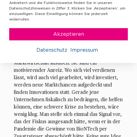
Anbietern und die Funktionsweise finden Sie in unseren
geraten. Dabei gerät aus dem Blick, dass das
Datenschutzhinweisen in Ziffer 3. Klicken Sie ‚Akzeptieren‘, um
Ergebnis der Energieunternehmen nur
einzuwilligen. Diese Einwilligung können Sie jederzeit
vorübergehend hoch sein dürfte, weil sich nicht
widerrufen.
nur steigende Energiepreise auf dem Weltmarkt
eingestellt haben, sondern nun auch laufend die
Akzeptieren
Kosten wachsen. Zudem wird die
ordnungspolitische Erkenntnis vergessen,
Datenschutz
Impressum
welche Funktion Gewinne in einer
Marktwirtschaft ausüben: Sie sind ein
motivierender Anreiz. Wo sich viel verdienen
lässt, wird auch viel gearbeitet, wird investiert,
werden neue Marktchancen aufgedeckt und
finden Innovationen statt. Gerade jene
Unternehmen fiskalisch zu bedrängen, die helfen
können, eine schwere Krise zu bestehen, wäre
wenig klug. Man stelle sich einmal das Signal vor,
das der Fiskus ausgesandt hätte, wenn er in der
Pandemie die Gewinne von BioNTech per
Zusatzsteuer abgeschöpft hätte. Keine gute Idee.