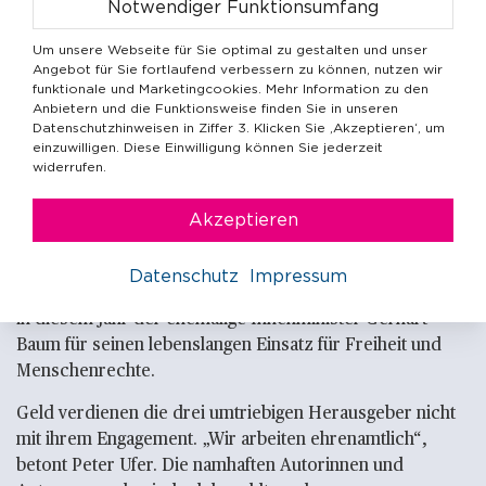
Notwendiger Funktionsumfang
immunisieren wollen gegen aggressive Engstirnigkeit.
Um unsere Webseite für Sie optimal zu gestalten und unser
Nach bald sieben Jahren scheint sich „Stadtluft Dresden“
Angebot für Sie fortlaufend verbessern zu können, nutzen wir
nicht nur etabliert zu haben, sondern es hat sich zu einer
funktionale und Marketingcookies. Mehr Information zu den
Anbietern und die Funktionsweise finden Sie in unseren
tragenden Säule einer liberalen, weltoffenen Stadtkultur
Datenschutzhinweisen in Ziffer 3. Klicken Sie ‚Akzeptieren‘, um
durchgesetzt. Die Plattform ist eng vernetzt mit den
einzuwilligen. Diese Einwilligung können Sie jederzeit
anderen Akteuren des öffentlichen Lebens, zum Beispiel
widerrufen.
mit dem Internationalen Dresdner Friedenspreis, der
jährlich rund um den 13. Februar, dem Jahrestag der
Akzeptieren
Bombardierung Dresdens, in der Semper-Oper verliehen
wird und der 2023 an den US-amerikanischen Star-
Datenschutz
Impressum
Architekten Daniel Libeskind ging. Den Ehrenpreis erhielt
in diesem Jahr der ehemalige Innenminister Gerhart
Baum für seinen lebenslangen Einsatz für Freiheit und
Menschenrechte.
Geld verdienen die drei umtriebigen Herausgeber nicht
mit ihrem Engagement. „Wir arbeiten ehrenamtlich“,
betont Peter Ufer. Die namhaften Autorinnen und