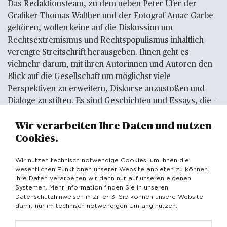
Das Redaktionsteam, zu dem neben Peter Ufer der
Grafiker Thomas Walther und der Fotograf Amac Garbe
gehören, wollen keine auf die Diskussion um
Rechtsextremismus und Rechtspopulismus inhaltlich
verengte Streitschrift herausgeben. Ihnen geht es
vielmehr darum, mit ihren Autorinnen und Autoren den
Blick auf die Gesellschaft um möglichst viele
Perspektiven zu erweitern, Diskurse anzustoßen und
Dialoge zu stiften. Es sind Geschichten und Essays, die –
mal im engeren, mal im weiteren Sinne – Dresden sozial,
Wir verarbeiten Ihre Daten und nutzen
kulturell und politisch spiegeln, ohne provinziell zu sein.
Cookies.
Dabei entsteht ein kaleidoskopartiges Bild von Stadt und
Region, das anregt, bereichert und inspiriert. Ob es die
Wir nutzen technisch notwendige Cookies, um Ihnen die
abenteuerliche Geschichte über die Mullah-Schule in
wesentlichen Funktionen unserer Website anbieten zu können.
Dresden ist, in der die Nazis islamistische Hassprediger
Ihre Daten verarbeiten wir dann nur auf unseren eigenen
als Einpeitscher für den Fronteinsatz im Zweiten
Systemen. Mehr Information finden Sie in unseren
Datenschutzhinweisen in Ziffer 3. Sie können unsere Website
Weltkrieg ausbilden ließen, oder eine Parabel auf die
damit nur im technisch notwendigen Umfang nutzen.
Vergangenheit, die uns die Gegenwart erzählt – es sind
erhellende, nachdenklich stimmende Beiträge, die