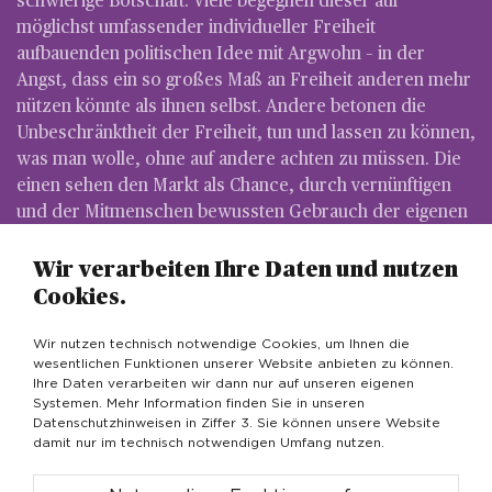
schwierige Botschaft. Viele begegnen dieser auf
möglichst umfassender individueller Freiheit
aufbauenden politischen Idee mit Argwohn – in der
Angst, dass ein so großes Maß an Freiheit anderen mehr
nützen könnte als ihnen selbst. Andere betonen die
Unbeschränktheit der Freiheit, tun und lassen zu können,
was man wolle, ohne auf andere achten zu müssen. Die
einen sehen den Markt als Chance, durch vernünftigen
und der Mitmenschen bewussten Gebrauch der eigenen
Vernunft ein besseres, freieres und selbstbestimmteres
Leben zu führen. Andere dagegen befürchten, von ihren
Wir verarbeiten Ihre Daten und nutzen
Wettbewerbern über den Tisch gezogen zu werden. Und
Cookies.
noch andere wollen ihre schrankenlose Freiheit genau
dazu nutzen.
Wir nutzen technisch notwendige Cookies, um Ihnen die
wesentlichen Funktionen unserer Website anbieten zu können.
Ihre Daten verarbeiten wir dann nur auf unseren eigenen
Der Liberalismus ist ein in sich konkludentes und
Systemen. Mehr Information finden Sie in unseren
kohärentes Denkmodell, das sich in vielerlei Richtungen
Datenschutzhinweisen in Ziffer 3. Sie können unsere Website
interpretieren lässt. Das ist systemimmanent, denn auch
damit nur im technisch notwendigen Umfang nutzen.
Meinungen und Interpretationen stehen zueinander in