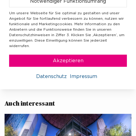
Wettbewerb, und Liberale arbeiten darauf hin, dass sich
Notwendiger Funktionsumfang
die beste Interpretation durchsetzen wird.
Um unsere Webseite für Sie optimal zu gestalten und unser
Angebot für Sie fortlaufend verbessern zu können, nutzen wir
Bei der Bewertung Adam Smiths – so weist Karen Horn
funktionale und Marketingcookies. Mehr Information zu den
in ihrer vorzüglichen Ausarbeitung nach – objektiviert
Anbietern und die Funktionsweise finden Sie in unseren
sich gerade so einiges. Und auch in der aktuellen
Datenschutzhinweisen in Ziffer 3. Klicken Sie ‚Akzeptieren‘, um
einzuwilligen. Diese Einwilligung können Sie jederzeit
politischen Diskussion gibt es noch einiges an
widerrufen.
Missverständnissen und Fehlinterpretationen zum
politischen Liberalismus in Regierungsverantwortung
Akzeptieren
abzubauen.
Datenschutz
Impressum
Auch interessant 