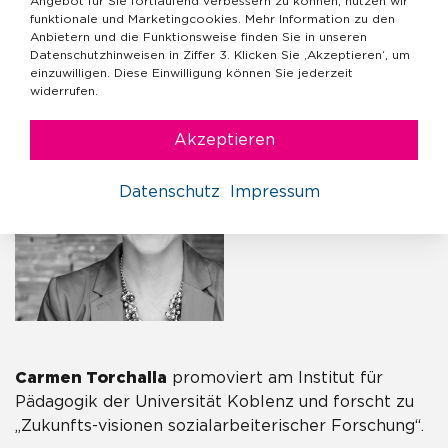
Angebot für Sie fortlaufend verbessern zu können, nutzen wir
mit befristeten Stellen und Niedriglohn lässt sich unsere
funktionale und Marketingcookies. Mehr Information zu den
Zukunft nicht gestalten.
Anbietern und die Funktionsweise finden Sie in unseren
Datenschutzhinweisen in Ziffer 3. Klicken Sie ‚Akzeptieren‘, um
einzuwilligen. Diese Einwilligung können Sie jederzeit
widerrufen.
Akzeptieren
Datenschutz
Impressum
Carmen Torchalla
promoviert am Institut für
Pädagogik der Universität Koblenz und forscht zu
„Zukunfts-visionen sozialarbeiterischer Forschung“.