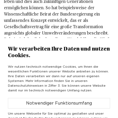
leben und dies auch zukünftigen Generationen
ermöglichen können. So hat beispielsweise der
Wissenschaftliche Beirat der Bundesregierung ein
umfassendes Konzept entwickelt, das er als
Gesellschaftsvertrag für eine große Transformation
angesichts globaler Umweltveränderungen beschreibt.
Dabei wird deutlich, dass dieser Wandel über die Köpfe
der Menschen hinweg unmöglich ist. Vielmehr muss ein
Wir verarbeiten Ihre Daten und nutzen
gesamtgesellschaftliches Umdenken im Einklang mit
Cookies.
sozialen, ökonomischen sowie ökologischen Aspekten
stattfinden.
Wir nutzen technisch notwendige Cookies, um Ihnen die
wesentlichen Funktionen unserer Website anbieten zu können.
Soziale Arbeit verfügt über das Know-how dafür – in der
Ihre Daten verarbeiten wir dann nur auf unseren eigenen
Systemen. Mehr Information finden Sie in unseren
Gemeinwesen- und Bildungsarbeit ebenso wie in der
Datenschutzhinweisen in Ziffer 3. Sie können unsere Website
Einzelfallhilfe und Betriebssozialarbeit. Die Gesellschaft
damit nur im technisch notwendigen Umfang nutzen.
braucht Soziale Arbeit, um den Übergang von heute zu
morgen meistern zu können. Stellt sich nun die Frage, ob
Notwendiger Funktionsumfang
die Gesellschaft auch bereit für ein Umdenken
hinsichtlich der Situation Sozialer Arbeit ist: Denn allein
Um unsere Webseite für Sie optimal zu gestalten und unser