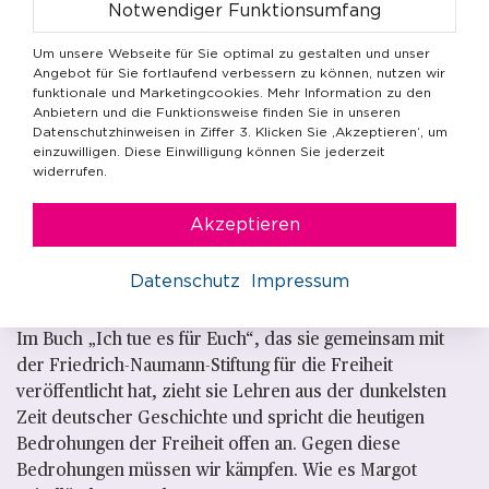
Notwendiger Funktionsumfang
bewegen kann. Ihr Zugewandtsein fühlte sich für viele an
wie eine Form der Vergebung.
Um unsere Webseite für Sie optimal zu gestalten und unser
Angebot für Sie fortlaufend verbessern zu können, nutzen wir
Ihre Mission im Kampf gegen das Vergessen ist: „Wir
funktionale und Marketingcookies. Mehr Information zu den
sind alle gleich. Es gibt kein christliches, jüdisches oder
Anbietern und die Funktionsweise finden Sie in unseren
Datenschutzhinweisen in Ziffer 3. Klicken Sie ‚Akzeptieren‘, um
muslimisches Blut. Es gibt nur menschliches Blut.“ Die
einzuwilligen. Diese Einwilligung können Sie jederzeit
Menschenwürde eines jeden Menschen ist unantastbar.
widerrufen.
Hass bringt nichts, ist ihre Lebenserfahrung. Es gilt
besonders wachsam zu sein. Die Wahrung der
Akzeptieren
Menschenrechte ist keine Floskel für Sonntagsreden.
Sondern sie ist das Geschenk der europäischen
Datenschutz
Impressum
Aufklärung.
Im Buch „Ich tue es für Euch“, das sie gemeinsam mit
der Friedrich-Naumann-Stiftung für die Freiheit
veröffentlicht hat, zieht sie Lehren aus der dunkelsten
Zeit deutscher Geschichte und spricht die heutigen
Bedrohungen der Freiheit offen an. Gegen diese
Bedrohungen müssen wir kämpfen. Wie es Margot