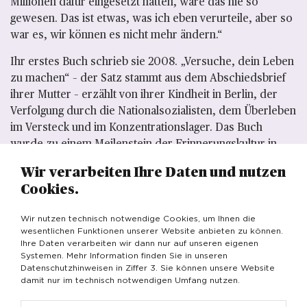
Millionen dafür eingesetzt hätten, wäre das nie so
gewesen. Das ist etwas, was ich eben verurteile, aber so
war es, wir können es nicht mehr ändern.“
Ihr erstes Buch schrieb sie 2008. „Versuche, dein Leben
zu machen“ – der Satz stammt aus dem Abschiedsbrief
ihrer Mutter – erzählt von ihrer Kindheit in Berlin, der
Verfolgung durch die Nationalsozialisten, dem Überleben
im Versteck und im Konzentrationslager. Das Buch
wurde zu einem Meilenstein der Erinnerungskultur in
Deutschland.
Wir verarbeiten Ihre Daten und nutzen
Mit ihrem Engagement gegen Rassismus,
Cookies.
Rechtsextremismus und Antisemitismus und für ein
Wir nutzen technisch notwendige Cookies, um Ihnen die
friedliches Miteinander in unserer Gesellschaft ist sie in
wesentlichen Funktionen unserer Website anbieten zu können.
diesen Zeiten, in denen Hass und Hetze sich gegen
Ihre Daten verarbeiten wir dann nur auf unseren eigenen
unsere Werte richten, ein Vorbild für uns alle, ganz
Systemen. Mehr Information finden Sie in unseren
Datenschutzhinweisen in Ziffer 3. Sie können unsere Website
besonders für junge Menschen geworden. Sie macht
damit nur im technisch notwendigen Umfang nutzen.
vielen Menschen Mut und zeigt, was leidenschaftliches
Engagement für unsere Demokratie und unser Land