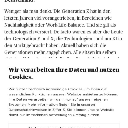
Deutschland?
Weniger als man denkt. Die Generation Z hat in den
letzten Jahren viel vorangetrieben, in Bereichen wie
Nachhaltigkeit oder Work-Life-Balance. Und sie gilt als
technologisch versiert. De facto waren es aber die Leute
der Generation Y und X, die Technologien rund um KI in
den Markt gebracht haben. Aktuell haben sich die
Generationen mehr angeglichen. Alle sitzen im selben
globalen Krisenboot. Und die Gen Z merkt beispielsweise
gerade, dass es nicht immer nur um
Wir verarbeiten Ihre Daten und nutzen
Selbstverwirklichung geht, sondern auch um finanzielle
Cookies.
Sicherheit.
Wir nutzen technisch notwendige Cookies, um Ihnen die
wesentlichen Funktionen unserer Website anbieten zu können.
Um noch mal auf das Thema Jammern
Ihre Daten verarbeiten wir dann nur auf unseren eigenen
zurückzukommen: Ein Be­reich, in dem ja viel
Systemen. Mehr Information finden Sie in unseren
Datenschutzhinweisen in Ziffer 3. Sie können unsere Website
geklagt wird, ist die Stadtentwicklung. Wie sehen
damit nur im technisch notwendigen Umfang nutzen.
Sie als Handelsexpertin die Zukunft unserer teils
verödeten Zentren?